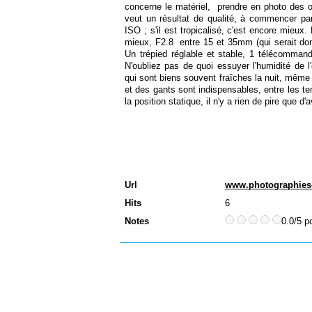
concerne le matériel, prendre en photo des o
veut un résultat de qualité, à commencer par
ISO ; s'il est tropicalisé, c'est encore mieux.
mieux, F2.8 entre 15 et 35mm (qui serait don
Un trépied réglable et stable, 1 télécommande
N'oubliez pas de quoi essuyer l'humidité de l'
qui sont biens souvent fraîches la nuit, même
et des gants sont indispensables, entre les te
la position statique, il n'y a rien de pire que d'
Url
www.photographies-
Hits
6
Notes
0.0/5 p