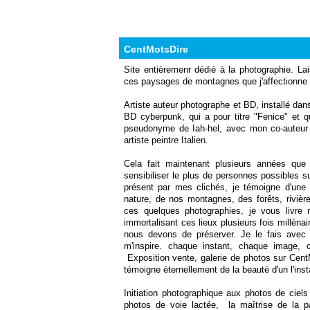
CentMotsDire
Site entièremenr dédié à la photographie. L
ces paysages de montagnes que j'affectionne 
Artiste auteur photographe et BD, installé dan
BD cyberpunk, qui a pour titre "Fenice" et 
pseudonyme de Iah-hel, avec mon co-auteur 
artiste peintre Italien.
Cela fait maintenant plusieurs années qu
sensibiliser le plus de personnes possibles sur
présent par mes clichés, je témoigne d'une 
nature, de nos montagnes, des forêts, rivière
ces quelques photographies, je vous livre 
immortalisant ces lieux plusieurs fois millén
nous devons de préserver. Je le fais avec t
m'inspire. chaque instant, chaque image, 
Exposition vente, galerie de photos sur Cen
témoigne éternellement de la beauté d'un l'inst
Initiation photographique aux photos de ciels
photos de voie lactée, la maîtrise de la p