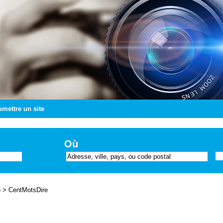
mettre un site
Où
)
>
CentMotsDire