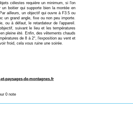
bjets célestes requière un minimum, si l'on
 un boitier qui supporte bien la montée en
 Par ailleurs, un objectif qui ouvre à F3.5 ou
c un grand angle, fixe ou non peu importe.
, ou à défaut, le retardateur de l'appareil.
objectif, suivant le lieu et les températures
 en pleine été. Enfin, des vêtements chauds
mpératures de 8 à 2°, l'exposition au vent et
avoir froid, cela vous ruine une soirée.
et-paysages-de-montagnes.fr
our 0 note