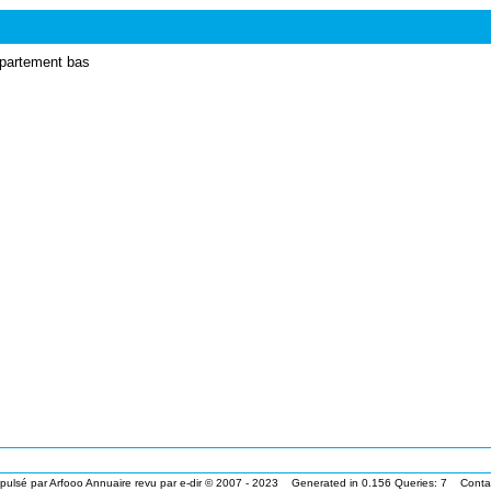
ppartement bas
pulsé par
Arfooo Annuaire
revu par
e-dir
© 2007 - 2023 Generated in 0.156 Queries: 7
Conta