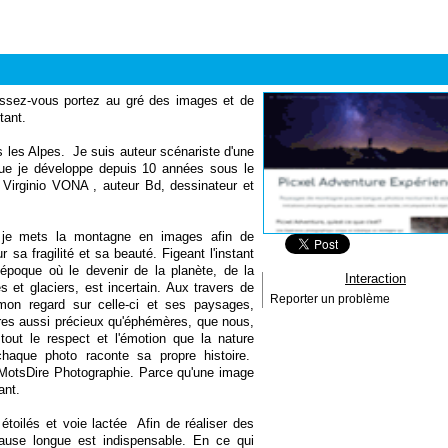
aissez-vous portez au gré des images et de
tant.
s les Alpes. Je suis auteur scénariste d'une
que je développe depuis 10 années sous le
Virginio VONA , auteur Bd, dessinateur et
e je mets la montagne en images afin de
 sa fragilité et sa beauté. Figeant l'instant
époque où le devenir de la planète, de la
Interaction
s et glaciers, est incertain. Aux travers de
Reporter un problème
mon regard sur celle-ci et ses paysages,
aires aussi précieux qu'éphémères, que nous,
out le respect et l'émotion que la nature
chaque photo raconte sa propre histoire.
tMotsDire Photographie. Parce qu'une image
ant.
 étoilés et voie lactée Afin de réaliser des
ause longue est indispensable. En ce qui