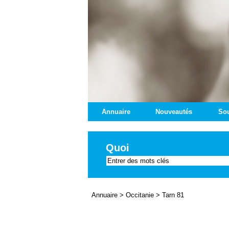
Annuaire
Nouveautés
Sou
Quoi
Annuaire
>
Occitanie
>
Tarn 81