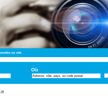
mettre un site
Où
 28