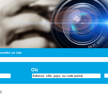
mettre un site
Où
72