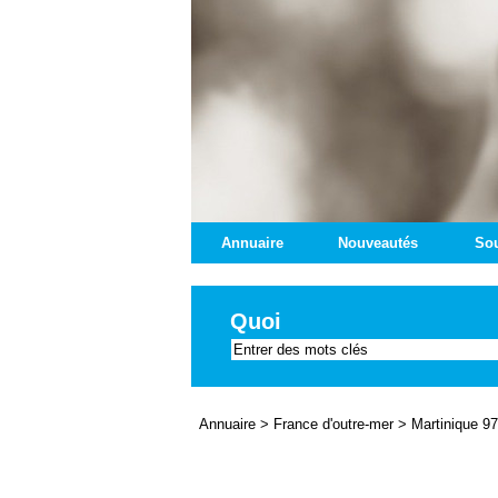
Annuaire
Nouveautés
Sou
Quoi
Annuaire
>
France d'outre-mer
>
Martinique 9